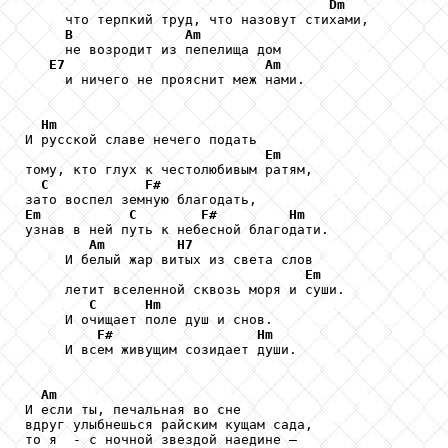
Dm
     что терпкий труд, что назовут стихами, 

B
Am
     не возродит из пепелища дом

E7
Am
     и ничего не прояснит меж нами.

Hm
И русской славе нечего подать

Em
тому, кто глух к честолюбивым ратям,

C
F#
Em
C
F#
Hm
узнав в ней путь к небесной благодати.

Am
H7
     И белый жар витых из света слов

Em
     летит вселенной сквозь моря и суши.

C
Hm
     И очищает поле душ и снов.

F#
Hm
     И всем живущим созидает души.

Am
И если ты, печальная во сне 

вдруг улыбнешься райским кущам сада,

то я  - с ночной звездой наедине – 
