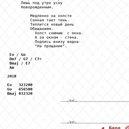
      Лишь под утро усну 

      Новорожденным.

          Медленно на холсте

          Сонная тает тень.

          Теплится новый день 

          Обещанием.

            Холст снимаю  с окна.

            А за окном - стена.

            Подпись внизу видна-

            "На прощание".

Eo
 / 
Go
Dm7
 / 
G7
 / 
C7
+ 

Bmaj
 / 
E7
Am
2010
Eo
323200
Go
656500
Bmaj
032320