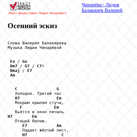
Чинарёва
< Лидия
Балакирев
Валерий
(Текст предоставил: Лидия Чинарёва
<)
Осенний эскиз
Слова Валерия Балакирева

Музыка Лидии Чинарёвой

Eo
 / 
Go
Dm7
 / 
G7
 / 
C7
+ 

Bmaj
 / 
E7
Am
C
G
   Холодно. Третий час

H7
Em
   Мокрым крылом стуча,

F
Em
H7
Em
   Птицей белою.

E7
Am
      Падает жёлтый лист,

H7
C