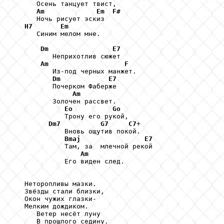
      Осень танцует твист,

Am
Em
F#
      Ночь рисует эскиз

H7
Em
      Синим мелом мне.

Dm
E7
          Неприхотлив сюжет

Am
F
          Из-под черных манжет.

Dm
E7
          Почерком Фаберже

Am
          Золочен рассвет.

Eo
Go
             Трону его рукой,

Dm7
G7
C7
+ 

             Вновь ощутив покой.

Bmaj
E7
             Там, за  млечной рекой

Am
             Его виден след.

   Неторопливы мазки.

   Звёзды стали близки,

   Окон чужих глазки-

   Мелким дождиком.

      Ветер несёт луну

      В прошлого седину.
