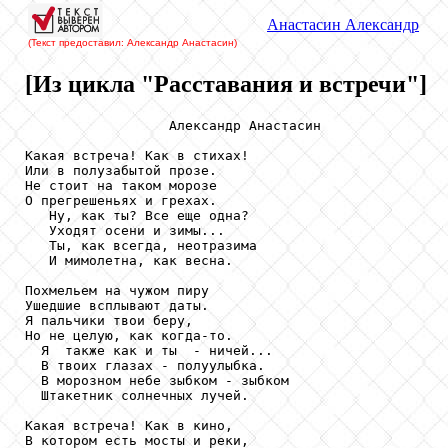
Анастасин
Александр
(Текст предоставил: Александр Анастасин
)
[Из цикла "Расставания и встречи"]
                  Александр Анастасин

Какая встреча! Как в стихах!

Или в полузабытой прозе.

Не стоит на таком морозе

О прегрешеньях и грехах.

   Ну, как ты? Все еще одна?

   Уходят осени и зимы...

   Ты, как всегда, неотразима

   И мимолетна, как весна.

Похмельем на чужом пиру

Ушедшие всплывают даты.

Я пальчики твои беру,

Но не целую, как когда-то.

  Я  также как и ты  - ничей...

  В твоих глазах - полуулыбка.

  В морозном небе зыбком - зыбком

  Штакетник солнечных лучей.

Какая встреча! Как в кино,

В котором есть мосты и реки,
