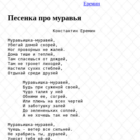
Еремин
Песенка про муравья
                  Константин Еремин

Муравьишка-муравей,

Убегай домой скорей,

Ног проворных не жалей.

Дома тише и теплей,

Там спасешься от дождей,

Там не тронет лиходей,

Настели сухих стеблей,

Отдыхай среди друзей

      Муравьишка-муравей,

      Будь при суженой своей,

      Чудо талия у ней

      Обними ее, согрей.

      Или плюнь на всех чертей

      И заботушку залей

      До зелененьких соплей,

      А не хочешь так не пей.

Муравьишка-муравей,

Чуешь - ветер все сильней.

Не храбрись ты, дуралей,

Унесет тебя ей-ей.
