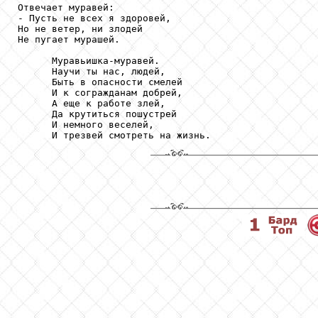
Отвечает муравей:

- Пусть не всех я здоровей,

Но не ветер, ни злодей

Не пугает мурашей.

      Муравьишка-муравей.

      Научи ты нас, людей,

      Быть в опасности смелей

      И к согражданам добрей,

      А еще к работе злей,

      Да крутиться пошустрей

      И немного веселей,

      И трезвей смотреть на жизнь.