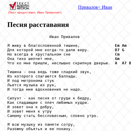
Привалов
< Иван
(Текст предоставил: Иван Привалов
<)
Песня расставания
                  Иван Привалов

Я живу в благословенной тишине,               
Em
Am
Для которой мне когда-то дали веру.           
D7
G
Но всегда в хрустальном сне                   
Cm
Она тихо шепчет мне,                          
Gm
Что ко мне пришли, неслышно скрипнув дверью.  
A
A7
Тишина - она ведь тоже сладкий звук,

Из которого слагаются баллады.

И под метронома стук

Льется музыка из рук,

И тогда мне вдохновения не надо.

Силуэт - как песня от груди к бедру,

Как спадающие с плеч любимых кудри.

И зовет она к добру,

И зовет меня к утру

Самому стать бессловесным, словно утро.

Я всю музыку из памяти сотру,

Разожму объятья и ее покину.
