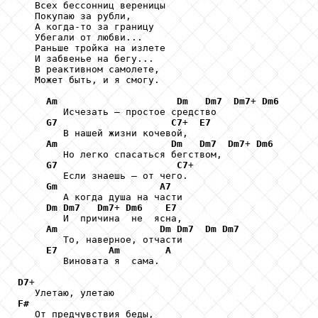
   Всех бессонниц вереницы

   Покупаю за рубли,

   А когда-то за границу

   Убегали от любви...

   Раньше тройка на излете

   И забвенье на бегу...

   В реактивном самолете,

   Может быть, и я смогу.

Am
Dm
Dm7
Dm7
+ 
Dm6
        Исчезать – простое средство

G7
C7
+  
E7
        В нашей жизни кочевой,

Am
Dm
Dm7
Dm7
+ 
Dm6
        Но легко спасаться бегством,

G7
C7
+

        Если знаешь – от чего.

Gm
A7
        А когда душа на части

Dm
Dm7
Dm7
+ 
Dm6
E7
        И  причина  не  ясна,

Am
Dm
Dm7
Dm
Dm7
        То, наверное, отчасти

E7
Am
A
        Виновата я  сама.

D7
+

F#