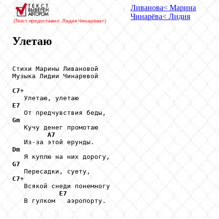
Ливанова
< Марина
Чинарёва
< Лидия
(Текст предоставил: Лидия Чинарёва
<)
Улетаю
Стихи Марины Ливановой

Музыка Лидии Чинаревой

C7
+

E7
Gm

   Кучу денег промотаю

A7
Dm
G7
C7
+ 

   Всякой снеди понемногу

E7
   В гулком   аэропорту.
