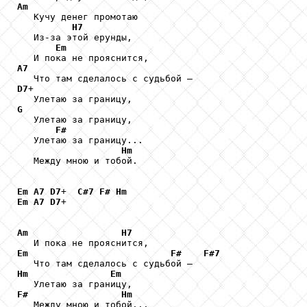
Am
   Кучу денег промотаю

H7
   Из-за этой ерунды,

Em
A7
D7
+

G

   Улетаю за границу,

F#
   Улетаю за границу...

Hm
   Между мною и тобой.

Em
A7
D7
+  
C#7
F#
Hm
Em
A7
D7
+

Am
H7
Em
F#
F#7
Hm
Em
F#
Hm