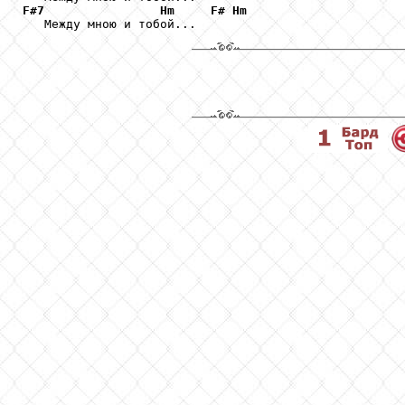
F#7
Hm
F#
Hm