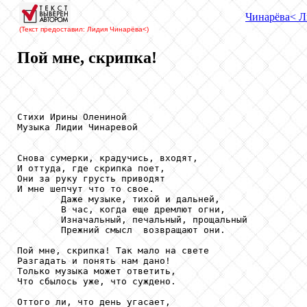
Чинарёва
< Л
(Текст предоставил: Лидия Чинарёва
<)
Пой мне, скрипка!
Стихи Ирины Олениной

Музыка Лидии Чинаревой

Снова сумерки, крадучись, входят,

И оттуда, где скрипка поет,

Они за руку грусть приводят

И мне шепчут что то свое.

        Даже музыке, тихой и дальней,

        В час, когда еще дремлют огни,

        Изначальный, печальный, прощальный

        Прежний смысл  возвращают они.

Пой мне, скрипка! Так мало на свете

Разгадать и понять нам дано!

Только музыка может ответить,

Что сбылось уже, что суждено.

Оттого ли, что день угасает,
