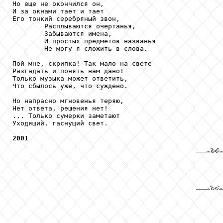
Но еще не окончился он,

И за окнами тает и тает

Его тонкий серебряный звон,

        Расплываются очертанья, 

        Забываются имена,

        И простых предметов названья

        Не могу я сложить в слова.

Пой мне, скрипка! Так мало на свете

Разгадать и понять нам дано!

Только музыка может ответить,

Что сбылось уже, что суждено.

Но напрасно мгновенья теряю, 

Нет ответа, решения нет!

... Только сумерки заметают

Уходящий, гаснущий свет.

2001