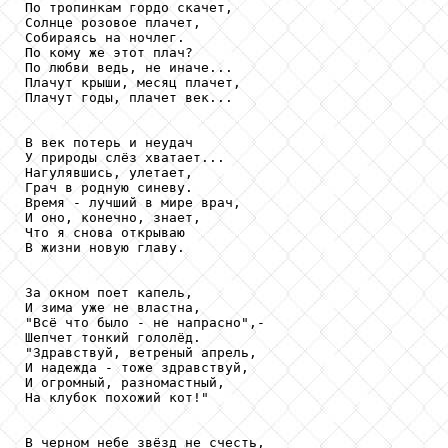
По тропинкам гордо скачет,

Солнце розовое плачет, 

Собираясь на ночлег.

По кому же этот плач?

По любви ведь, не иначе...

Плачут крыши, месяц плачет,

Плачут годы, плачет век...

В век потерь и неудач

У природы слёз хватает...

Нагулявшись, улетает, 

Грач в родную синеву.

Время - лучший в мире врач,

И оно, конечно, знает,

Что я снова открываю

В жизни новую главу.

За окном поет капель, 

И зима уже не властна,

"Всё что было - не напрасно",-

Шепчет тонкий гололёд.

"Здравствуй, ветреный апрель,

И надежда - тоже здравствуй,

И огромный, разномастный,

На клубок похожий кот!"

В черном небе звёзд не счесть,
