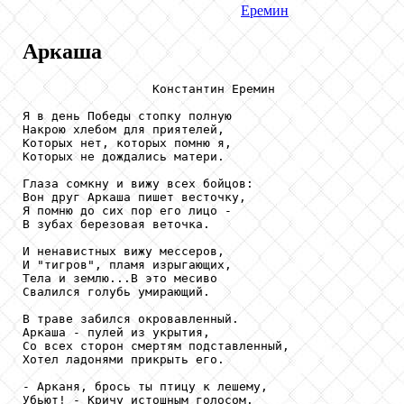
Еремин
Аркаша
                  Константин Еремин

Я в день Победы стопку полную

Накрою хлебом для приятелей,

Которых нет, которых помню я,

Которых не дождались матери.

Глаза сомкну и вижу всех бойцов:

Вон друг Аркаша пишет весточку,

Я помню до сих пор его лицо -

В зубах березовая веточка.

И ненавистных вижу мессеров,

И "тигров", пламя изрыгающих,

Тела и землю...В это месиво

Свалился голубь умирающий.

В траве забился окровавленный.

Аркаша - пулей из укрытия,

Со всех сторон смертям подставленный,

Хотел ладонями прикрыть его.

- Арканя, брось ты птицу к лешему,

Убьют! - Кричу истошным голосом.
