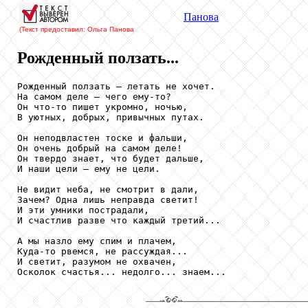
Панова
(Текст предоставил: Ольга Панова
Рожденный ползать...
Рожденный ползать – летать не хочет.

На самом деле – чего ему-то?

Он что-то пишет укромно, ночью,

В уютных, добрых, привычных путах.

Он неподвластен тоске и фальши,

Он очень добрый на самом деле!

Он твердо знает, что будет дальше,

И наши цели – ему не цели.

Не видит неба, не смотрит в дали,

Зачем? Одна лишь неправда светит!

И эти умники пострадали,

И счастлив разве что каждый третий...

А мы назло ему спим и плачем,

Куда-то рвемся, не рассуждая...

И светит, разумом не охвачен,

Осколок счастья... недолго... знаем...
