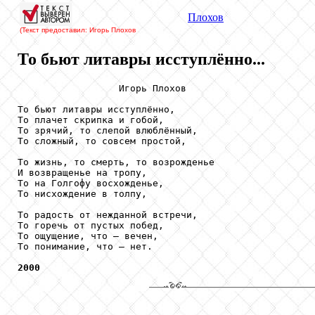
Плохов
(Текст предоставил: Игорь Плохов
То бьют литавры исступлённо...
                  Игорь Плохов

То бьют литавры исступлённо,

То плачет скрипка и гобой,

То зрячий, то слепой влюблённый,

То сложный, то совсем простой,

То жизнь, то смерть, то возрожденье

И возвращенье на тропу,

То на Голгофу восхожденье,

То нисхождение в толпу,

То радость от нежданной встречи,

То горечь от пустых побед,

То ощущение, что – вечен,

То понимание, что – нет.

2000