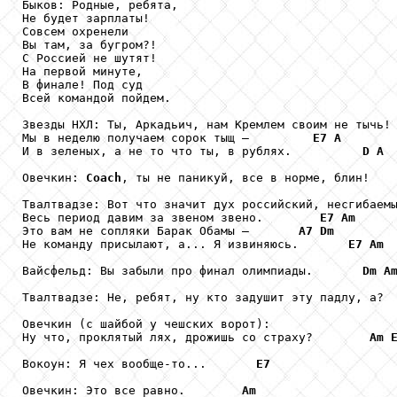
Быков: Родные, ребята,

Не будет зарплаты!

Совсем охренели

Вы там, за бугром?!

С Россией не шутят!

На первой минуте,

В финале! Под суд

Всей командой пойдем.

Звезды НХЛ: Ты, Аркадьич, нам Кремлем своим не тычь!
Мы в неделю получаем сорок тыщ –         
E7
A
И в зеленых, а не то что ты, в рублях.          
D
A
Овечкин: 
Coach
, ты не паникуй, все в норме, блин!   
Твалтвадзе: Вот что значит дух российский, несгибаем
Весь период давим за звеном звено.        
E7
Am
Это вам не сопляки Барак Обамы –       
A7
Dm
Не команду присылают, а... Я извиняюсь.       
E7
Am
Вайсфельд: Вы забыли про финал олимпиады.       
Dm
A
Твалтвадзе: Не, ребят, ну кто задушит эту падлу, а? 
Овечкин (с шайбой у чешских ворот): 

Ну что, проклятый лях, дрожишь со страху?        
Am
Вокоун: Я чех вообще-то...       
E7
Овечкин: Это все равно.        
Am