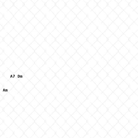
     
A7
Dm
7
Am