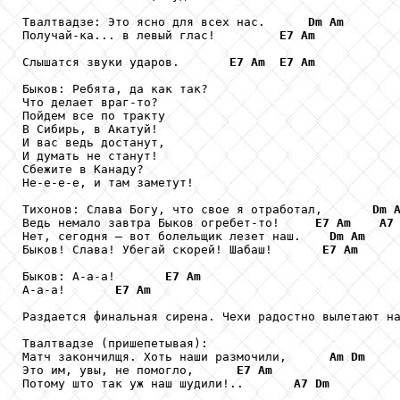
Твалтвадзе: Это ясно для всех нас.      
Dm
Am
Получай-ка... в левый глас!         
E7
Am
Слышатся звуки ударов.       
E7
Am
E7
Am
Быков: Ребята, да как так?

Что делает враг-то?

Пойдем все по тракту

В Сибирь, в Акатуй!

И вас ведь достанут,

И думать не станут!

Сбежите в Канаду?

Не-е-е-е, и там заметут!

Тихонов: Слава Богу, что свое я отработал,       
Dm
Ведь немало завтра Быков огребет-то!     
E7
Am
A7
Нет, сегодня – вот болельщик лезет наш.    
Dm
Am
Быков! Слава! Убегай скорей! Шабаш!       
E7
Am
Быков: А-а-а!       
E7
Am
А-а-а!       
E7
Am
Раздается финальная сирена. Чехи радостно вылетают на
Твалтвадзе (пришепетывая):

Матч закончилщя. Хоть наши размочили,      
Am
Dm
Это им, увы, не помогло,      
E7
Am
Потому што так уж наш шудили!..       
A7
Dm