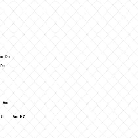
Am
Dm
Dm
m
Am
и?    
Am
H7