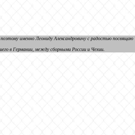
, поэтому именно Леониду Александровичу с радостью посвящаю
его в Германии, между сборными России и Чехии.