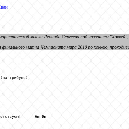
Иван
мористической мысли Леонида Сергеева под названием "Хоккей"
 финального матча Чемпионата мира 2010 по хоккею, проходивш
(на трибуне), 

ветствуем!      
Am
Dm