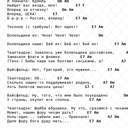
И помните: Кремль     
Dm
Am
Найдет вас везде, мля!        
E7
F
Вперед за отчизну!      
Dm
Am
Вперед, ЦСКА!       
E7
Б-р-р-р – Россия, вперед!     
E7
Am
Тихонов (с трибуны): Вот идиот!      
E7
Am
Болельщики их: Чехи! Чехи! Чехи!        
Dm
Болельщики наши: Бей их! Бей их! Бей их!       
E7
Am
Твалтвадзе: Завелись уже болельщики российские,     
Замахали флаги и флажки.        
E7
Am
(Тихо.) Бабы наши как болтают сиськами, а?        
A7
Вайсфельд: Нет, Григорий, это мужики...     
E7
Am
Твалтвадзе: Ой...     
E7
Am
Сколько наших-то поддерживает родину,     
A7
Dm
Хоть билетов высока цена!         
G7
C
A7
Вайсфельд: Ну, того, что ими было поукрадено       
D
У страны, окупит все сполна.        
E7
Am
Твалтвадзе: Шайба вброшена. Ну что, сразимся с чехам
Может, нашим фору чехам дать?      
E7
Am
Ноль-один... забили нам... Приехали!        
A7
Dm
Дали фору бога душу мать...         
E7
Am