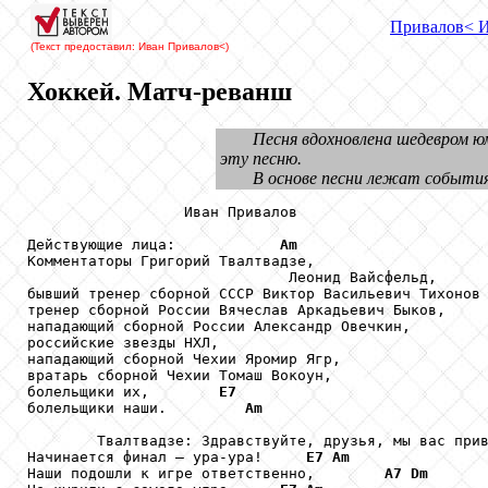
Привалов
< 
(Текст предоставил: Иван Привалов
<)
Хоккей. Матч-реванш
Песня вдохновлена шедевром ю
эту песню.
В основе песни лежат события
                  Иван Привалов

Действующие лица:            
Am
Комментаторы Григорий Твалтвадзе,

                              Леонид Вайсфельд, 

бывший тренер сборной СССР Виктор Васильевич Тихонов 
тренер сборной России Вячеслав Аркадьевич Быков, 

нападающий сборной России Александр Овечкин, 

российские звезды НХЛ, 

нападающий сборной Чехии Яромир Ягр, 

вратарь сборной Чехии Томаш Вокоун, 

болельщики их,        
E7
болельщики наши.         
Am
        Твалтвадзе: Здравствуйте, друзья, мы вас при
Начинается финал – ура-ура!     
E7
Am
Наши подошли к игре ответственно,        
A7
Dm