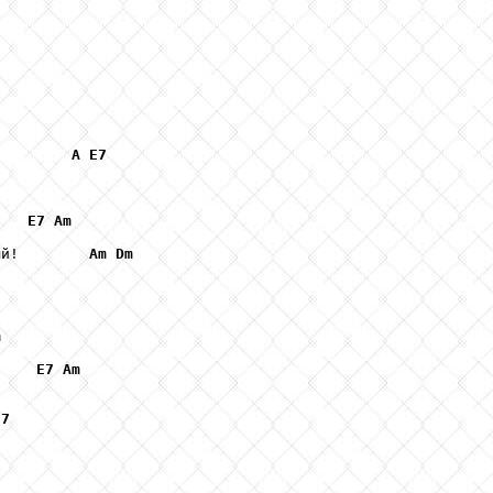
         
A
E7
    
E7
Am
ый!        
Am
Dm
m
     
E7
Am
E7