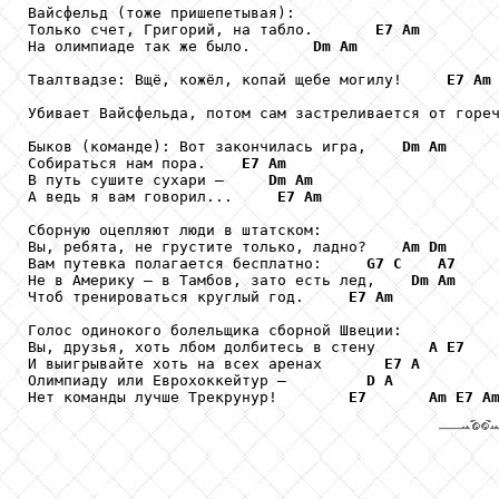
Вайсфельд (тоже пришепетывая):

Только счет, Григорий, на табло.       
E7
Am
На олимпиаде так же было.       
Dm
Am
Твалтвадзе: Вщё, кожёл, копай щебе могилу!     
E7
Am
Убивает Вайсфельда, потом сам застреливается от гореч
Быков (команде): Вот закончилась игра,    
Dm
Am
Собираться нам пора.    
E7
Am
В путь сушите сухари –     
Dm
Am
А ведь я вам говорил...     
E7
Am
Сборную оцепляют люди в штатском:

Вы, ребята, не грустите только, ладно?    
Am
Dm
Вам путевка полагается бесплатно:     
G7
C
A7
Не в Америку – в Тамбов, зато есть лед,    
Dm
Am
Чтоб тренироваться круглый год.     
E7
Am
Голос одинокого болельщика сборной Швеции:

Вы, друзья, хоть лбом долбитесь в стену      
A
E7
И выигрывайте хоть на всех аренах       
E7
A
Олимпиаду или Еврохоккейтур –         
D
A
Нет команды лучше Трекрунур!        
E7
Am
E7
A