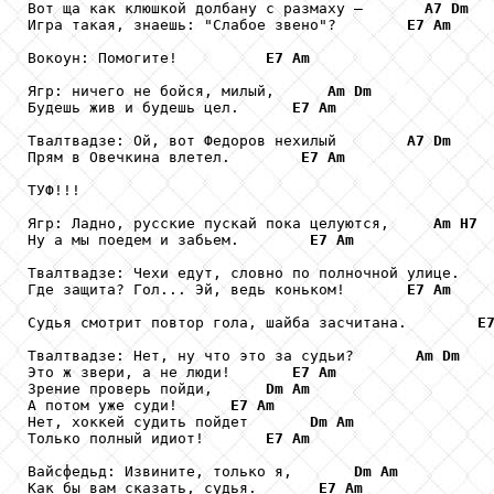
Вот ща как клюшкой долбану с размаху –       
A7
Dm
Игра такая, знаешь: "Слабое звено"?        
E7
Am
Вокоун: Помогите!          
E7
Am
Ягр: ничего не бойся, милый,      
Am
Dm
Будешь жив и будешь цел.      
E7
Am
Твалтвадзе: Ой, вот Федоров нехилый        
A7
Dm
Прям в Овечкина влетел.        
E7
Am
ТУФ!!!   

Ягр: Ладно, русские пускай пока целуются,     
Am
H7
Ну а мы поедем и забьем.        
E7
Am
Твалтвадзе: Чехи едут, словно по полночной улице.   
Где защита? Гол... Эй, ведь коньком!       
E7
Am
Судья смотрит повтор гола, шайба засчитана.        
E
Твалтвадзе: Нет, ну что это за судьи?       
Am
Dm
Это ж звери, а не люди!       
E7
Am
Зрение проверь пойди,      
Dm
Am
А потом уже суди!      
E7
Am
Нет, хоккей судить пойдет       
Dm
Am
Только полный идиот!       
E7
Am
Вайсфедьд: Извините, только я,       
Dm
Am
Как бы вам сказать, судья.       
E7
Am