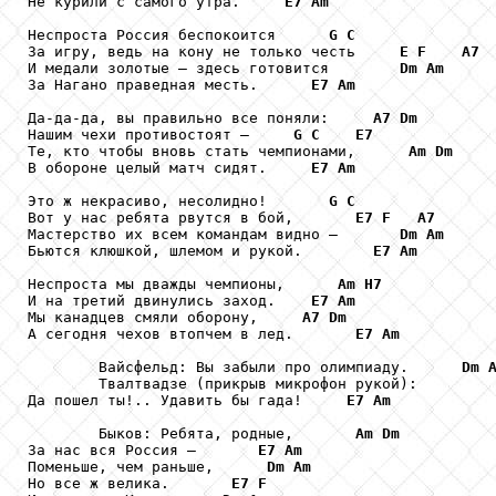
Не курили с самого утра.     
E7
Am
Неспроста Россия беспокоится      
G
C
За игру, ведь на кону не только честь     
E
F
A7
И медали золотые – здесь готовится        
Dm
Am
За Нагано праведная месть.      
E7
Am
Да-да-да, вы правильно все поняли:     
A7
Dm
Нашим чехи противостоят –     
G
C
E7
Те, кто чтобы вновь стать чемпионами,      
Am
Dm
В обороне целый матч сидят.     
E7
Am
Это ж некрасиво, несолидно!       
G
C
Вот у нас ребята рвутся в бой,       
E7
F
A7
Мастерство их всем командам видно –       
Dm
Am
Бьются клюшкой, шлемом и рукой.        
E7
Am
Неспроста мы дважды чемпионы,      
Am
H7
И на третий двинулись заход.    
E7
Am
Мы канадцев смяли оборону,     
A7
Dm
А сегодня чехов втопчем в лед.       
E7
Am
        Вайсфельд: Вы забыли про олимпиаду.      
Dm
        Твалтвадзе (прикрыв микрофон рукой):

Да пошел ты!.. Удавить бы гада!     
E7
Am
        Быков: Ребята, родные,       
Am
Dm
За нас вся Россия –       
E7
Am
Поменьше, чем раньше,      
Dm
Am
Но все ж велика.       
E7
F