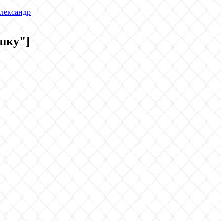
лександр
шку"]