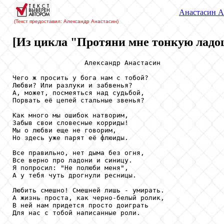
Анастасин
А
(Текст предоставил: Александр Анастасин
)
[Из цикла "Протяни мне тонкую ладо
                  Александр Анастасин

Чего ж просить у бога нам с тобой?

Любви? Или разлуки и забвенья?

А, может, посмеяться над судьбой,

Порвать её цепей стальные звенья?

Как много мы ошибок натворим,

Забыв свои словесные корриды!

Мы о любви еще не говорим,

Но здесь уже парят её флюиды.

Все правильно, нет дыма без огня,

Все верно про ладони и синицу.

Я попросил: "Не полюби меня",

А у тебя чуть дрогнули ресницы.

Любить смешно! Смешней лишь - умирать.

А жизнь проста, как черно-белый ролик,

В ней нам придется просто доиграть

Для нас с тобой написанные роли.
