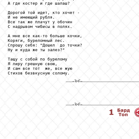
А где костер и где шалаш?

Дорогой той идет, кто хочет -

И не имеющий рубля.

Все так же плачут у обочин

С надрывом чибисы в полях.

А мне все как-то больше кочки,

Коряги, буреломный лес.

Спрошу себя: "Дошел  до точки?

Ну и куда же ты залез?"

Тащу с собой по бурелому 

Я лиру грешную свою, 

И сам все тот  же, все жую
