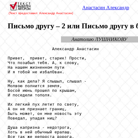
Анастасин
Александр
(Текст предоставил: Александр Анастасин
)
Письмо другу – 2 или Письмо другу в 
Анатолию ЛУШНИКОВУ
                  Александр Анастасин

Привет,  привет, старик! Прости,

Что позабыл тебя. А, к слову,

На нашем жизненном пути

И я тобой не избалОван.

Ну, как дела? Я слышыл, слышал -

Молвою полнится земля,

Босой июнь прошел по крышам,

И поседели тополя.

Их легкий пух летит по свету,

А он не признает границ,

Быть может, он мне новость эту

Поведал, упадая ниц?

Душа капризна - недотрога,

Хоть в ней обычный ералаш.

Все так же непроста дорога,
