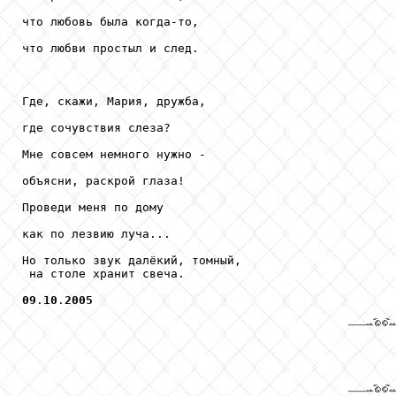
что любовь была когда-то,

что любви простыл и след.

Где, скажи, Мария, дружба,

где сочувствия слеза?

Мне совсем немного нужно -

объясни, раскрой глаза!

Проведи меня по дому

как по лезвию луча...

Но только звук далёкий, томный, 

 на столе хранит свеча.

09
.
10
.
2005