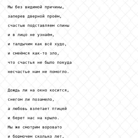
Мы без видимой причины,

заперев дверной проём,

счастью подставляем спины

и в лицо не узнаём,

и талдычим как всё худо,

и смеёмся как-то зло,

что счастья не было покуда

несчастье нам не помогло.

Дождь ли на окно косится,

снегом ли позамело,

а любовь взлетает птицей

и берет нас на крыло.

Мы же смотрим воровато

и бормочем сколько лет,
