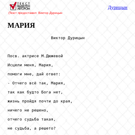
Дурицын
(Текст предоставил: Виктор Дурицын
МАРИЯ
                  Виктор Дурицын

Посв. актрисе М.Дюжевой

Исцели меня, Мария, 

помоги мне, дай ответ:

- Отчего всё так, Мария,

так как будто Бога нет,

жизнь пройдя почти до края,

ничего не решено, 

отчего судьба такая,

не судьба, а решето?
