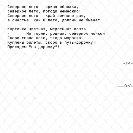
Северное лето – яркая обложка, 

северное лето, погоди немножко!

Северное лето – край земного рая, 

а счастье, как и лето, долгим не бывает.

Карточка цветная, медленная почта.

-       Не горюй, родная, северною ночкой!

Скоро снова лето, ягода-морошка.

Куплены билеты, скоро в путь-дорожку!

Присядем "на дорожку"!
