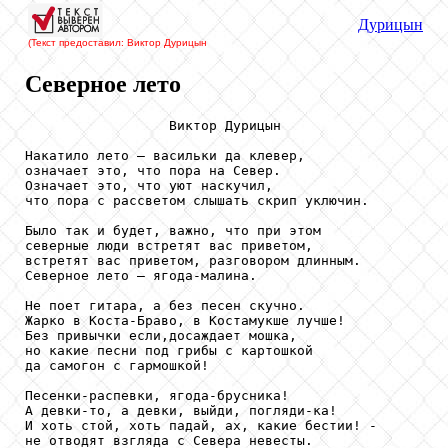
Дурицын
(Текст предоставил: Виктор Дурицын
Северное лето
                  Виктор Дурицын

Накатило лето – васильки да клевер, 

означает это, что пора на Север.

Означает это, что уют наскучил, 

что пора с рассветом слышать скрип уключин.

Было так и будет, важно, что при этом 

северные люди встретят вас приветом, 

встретят вас приветом, разговором длинным.

Северное лето – ягода-малина.

Не поет гитара, а без песен скучно.

Жарко в Коста-Браво, в Костамукше лучше!

Без привычки если,досаждает мошка, 

но какие песни под грибы с картошкой

да самогон с гармошкой!

Песенки-распевки, ягода-брусника!

А девки-то, а девки, выйди, погляди-ка!

И хоть стой, хоть падай, ах, какие бестии! -

не отводят взгляда с Севера невесты.
