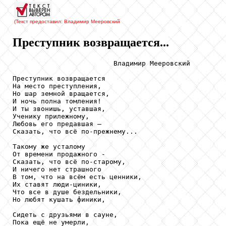
(Текст предоставил: Владимир Мееровский
Преступник возвращается...
                         Владимир Мееровский

Преступник возвращается

На место преступления,

Но шар земной вращается,

И ночь полна томления!

И ты звонишь, уставшая,

Ученику прилежному,

Любовь его предавшая –

Сказать, что всё по-прежнему...

Такому же усталому

От времени продажного -

Сказать, что всё по-старому,

И ничего нет страшного

В том, что на всём есть ценники,

Их ставят люди-циники,

Что все в душе бездельники,

Но любят кушать финики,

Сидеть с друзьями в сауне,

Пока ещё не умерли,
