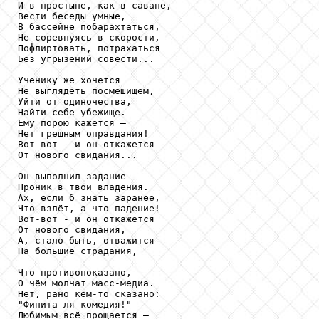
И в простыне, как в саване,

Вести беседы умные,

В бассейне побарахтаться,

Не соревнуясь в скорости,

Пофлиртовать, потрахаться

Без угрызений совести...

Ученику же хочется

Не выглядеть посмешищем,

Уйти от одиночества,

Найти себе убежище.

Ему порою кажется –

Нет грешным оправдания!

Вот-вот - и он откажется

От нового свидания...

Он выполнил задание –

Проник в твои владения.

Ах, если б знать заранее,

Что взлёт, а что падение!

Вот-вот - и он откажется

От нового свидания,

А, стало быть, отважится

На большие страдания,

Что противопоказано,

О чём молчат масс-медиа.

Нет, рано кем-то сказано:

"Финита ля комедия!"

Любимым всё прощается –
