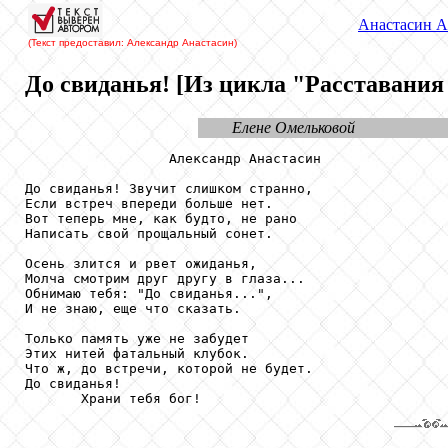
Анастасин
А
(Текст предоставил: Александр Анастасин
)
До свиданья! [Из цикла "Расставания
Елене Омельковой
                  Александр Анастасин

До свиданья! Звучит слишком странно,

Если встреч впереди больше нет.

Вот теперь мне, как будто, не рано

Написать свой прощальный сонет.

Осень злится и рвет ожиданья,

Молча смотрим друг другу в глаза...

Обнимаю тебя: "До свиданья...",

И не знаю, еще что сказать.

Только память уже не забудет

Этих нитей фатальный клубок.

Что ж, до встречи, которой не будет.

До свиданья! 
