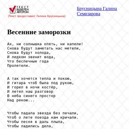
Брусницына Галина
Семизарова
(Текст предоставил: Галина Брусницына)
Весенние заморозки
Ах, ни солнышка опять, ни капели!

Снова будут заметать нас метели,

Снова будут холода,

И ледком звенит вода,

Что беспечные года

Пролетели.

А так хочется тепла и покою,

И гитара чтоб была под рукою,

И горел в ночи костёр,

И летел наш разговор

В неба синего простор

Над рекою...

Чтобы падала звезда без печали,

Чтоб о лете поезда нам кричали.

Чтобы песня в даль плыла,

Чтобы ладились дела,
