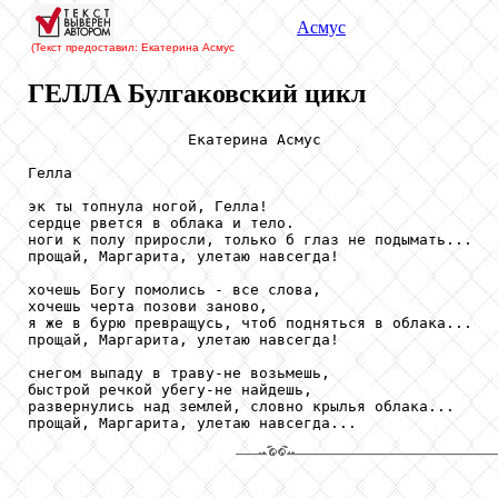
Асмус
(Текст предоставил: Екатерина Асмус
ГЕЛЛА Булгаковский цикл
                  Екатерина Асмус

Гелла

эк ты топнула ногой, Гелла!

сердце рвется в облака и тело.

ноги к полу приросли, только б глаз не подымать...

прощай, Маргарита, улетаю навсегда!

хочешь Богу помолись - все слова,

хочешь черта позови заново,

я же в бурю превращусь, чтоб подняться в облака...

прощай, Маргарита, улетаю навсегда!

снегом выпаду в траву-не возьмешь,

быстрой речкой убегу-не найдешь, 

развернулись над землей, словно крылья облака...

прощай, Маргарита, улетаю навсегда...