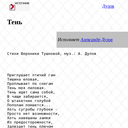
Дулов
Тень
Исполняет
Александр Дулов
Стихи Вероники Тушновой, муз.: А. Дулов

Приглушает птичий гам

Тишина еловая,

Проплывает по снегам

Тень моя лиловая.

Тень идет сама собой,

В чащи забирается,

О штакетник голубой

Пополам ломается...

Хоть сугробы глубоки -

Просто нет возможности,

Хоть навешаны замки

Из предосторожности,

Залезает тень плечом
