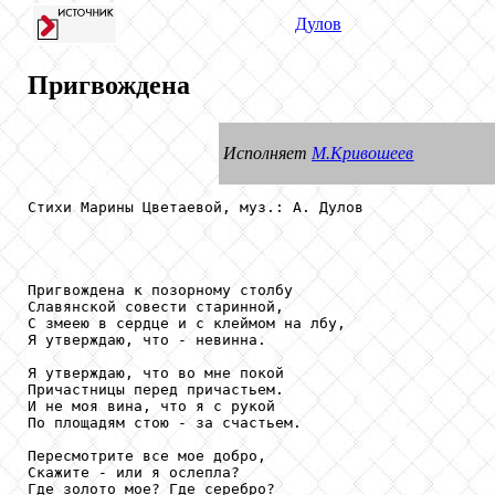
Дулов
Пригвождена
Исполняет
М.Кривошеев
Стихи Марины Цветаевой, муз.: А. Дулов

Пригвождена к позорному столбу

Славянской совести старинной,

С змеею в сердце и с клеймом на лбу,

Я утверждаю, что - невинна.

Я утверждаю, что во мне покой

Причастницы перед причастьем.

И не моя вина, что я с рукой

По площадям стою - за счастьем.

Пересмотрите все мое добро,

Скажите - или я ослепла?

Где золото мое? Где серебро?
