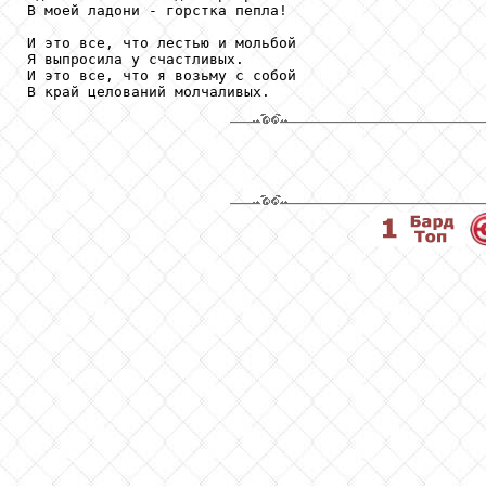
В моей ладони - горстка пепла!

И это все, что лестью и мольбой

Я выпросила у счастливых.

И это все, что я возьму с собой

В край целований молчаливых.