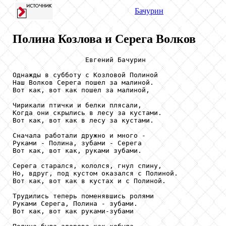
Бачурин
Полина Козлова и Серега Волков
                  Евгений Бачурин

Однажды в субботу с Козловой Полиной

Наш Волков Серега пошел за малиной.

Вот как, вот как пошел за малиной,

Чирикали птички и белки плясали,

Когда они скрылись в лесу за кустами.

Вот как, вот как в лесу за кустами.

Сначала работали дружно и много -

Руками - Полина, зубами - Серега

Вот как, вот как, руками зубами.

Серега старался, кололся, гнул спину,

Но, вдруг, под кустом оказался с Полиной.

Вот как, вот как в кустах и с Полиной.

Трудились теперь поменявшись ролями

Руками Серега, Полина - зубами.

Вот как, вот как руками-зубами
