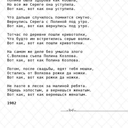
Полина была здорова как кобыла,

Но все же Сереге она уступила.

Вот как, вот как она уступила.

Что дальше случилось помнится смутно.

Вернулись Серега с Полиной под утро.

Вот как, вот как вернулись под утро.

Тотчас по деревне пошли кривотолки,

Что будто им встретились серые волки.

Вот как, вот как пошли кривотолки.

На самом же деле без умысла злого

С.Волкова съела Полина Козлова.

Вот как, вот как Полина Козлова.

Потом, после свадьбы, едят тебя мошки,

Остались от Волкова рожки да ножки.

Вот как, вот как рожки да ножки.

Не лазте в лесок за малиной ребята.

Уйдешь холостым, а вернешься женатым.

Вот как, вот как вернешься женатым.

1982