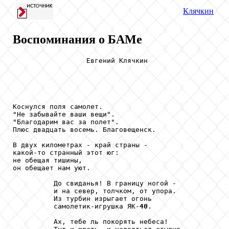
Клячкин
Воспоминания о БАМе
                  Евгений Клячкин

Коснулся поля самолет.

"Не забывайте ваши вещи".

"Благодарим вас за полет".

Плюс двадцать восемь. Благовещенск.

В двух километрах - край страны -

какой-то странный этот юг:

не обещая тишины,

он обещает нам уют.

          До свиданья! В границу ногой -

          и на север, толчком, от упора.

          Из турбин изрыгает огонь

          самолетик-игрушка ЯК-
40
.

          Ах, тебе ль покорять небеса!
