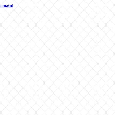
лячкин)