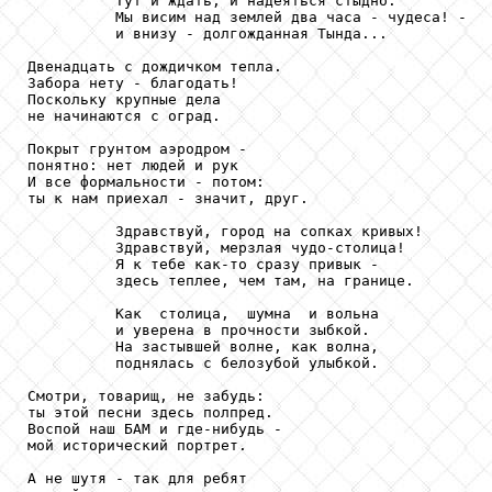
          Тут и ждать, и надеяться стыдно.

          Мы висим над землей два часа - чудеса! -

          и внизу - долгожданная Тында...

Двенадцать с дождичком тепла.

Забора нету - благодать!

Поскольку крупные дела

не начинаются с оград.

Покрыт грунтом аэродром -

понятно: нет людей и рук

И все формальности - потом:

ты к нам приехал - значит, друг.

          Здравствуй, город на сопках кривых!

          Здравствуй, мерзлая чудо-столица!

          Я к тебе как-то сразу привык -

          здесь теплее, чем там, на границе.

          Как  столица,  шумна  и вольна

          и уверена в прочности зыбкой.

          На застывшей волне, как волна,

          поднялась с белозубой улыбкой.

Смотри, товарищ, не забудь:

ты этой песни здесь полпред.

Воспой наш БАМ и где-нибудь -

мой исторический портрет.

А не шутя - так для ребят
