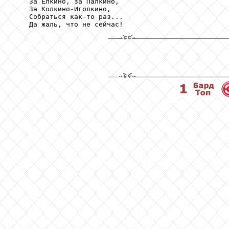
    За Елкино, за Палкино,

    За Колкино-Иголкино,

    Собраться как-то раз...

    Да жаль, что не сейчас!