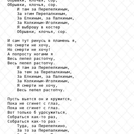
Обрывки, клочья, сор,

Обрывки, клочья, сор.

    И там за Перепелкиным,

    За этим Перепалкиным,

    За Елкиным, за Палкиным,

    За Колкиным-Иголкиным,

    Я выброшу в костер

    Обрывки, клочья, сор.

И сам тут ринусь в пламень я,

Но смерти не хочу,

Но смерти не хочу!

А попросту ногами я

Весь пепел растопчу,

Весь пепел растопчу.

    И там за Перепелкиным,

    За тем за Перепалкиным,

    За Елкиным, за Палкиным,

    За Колкиным-Иголкиным,

    Я смерти не хочу,

    Весь пепел растопчу.

Пусть вьется он и кружится,

Пока не сгинет с глаз,

Пока не сгинет с глаз.

Вот только б удосужиться,

Собраться как-то раз,

Собраться как-то раз -

    Туда, за Перепелкино,

    За то за Перепалкиным,
