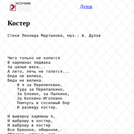
Дулов
Костер
Стихи Леонида Мартынова, муз.: А. Дулов

Чего только не копится

В карманах пиджака

За целые века...

А лето, печь не топится...

Беда не велика,

Беда не велика.

    И я за Перепелкино,

    Туда за Перепалкино,

    За Елкино, за Палкино,

    За Колкино-Иголкино

    Помчусь в сосновый бор

    И разведу костер.

И выверну карманы я,

И выброшу в костер,

И выброшу в костер

Все бренное, обманное,-
