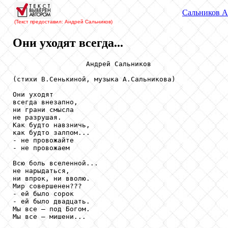
Сальников
А
(Текст предоставил: Андрей Сальников
)
Они уходят всегда...
                  Андрей Сальников

(стихи В.Сенькиной, музыка А.Сальникова)

Они уходят 

всегда внезапно,

ни грани смысла 

не разрушая.

Как будто навзничь,

как будто залпом...

- не провожайте 

- не провожаем

Всю боль вселенной... 

не нарыдаться,

ни впрок, ни вволю. 

Мир совершенен???

- ей было сорок 

- ей было двадцать.

Мы все – под Богом. 

Мы все – мишени...
