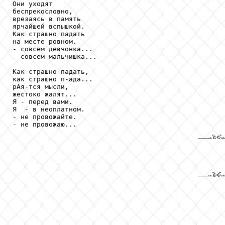
Они уходят 

беспрекословно,

врезаясь в память 

ярчайшей вспышкой.

Как страшно падать 

на месте ровном.

- совсем девчонка...

- совсем мальчишка...

Как страшно падать, 

как страшно п-ада...

рАя-тся мысли, 

жестоко жалят...

Я - перед вами.  

Я  - в неоплатном.

- не провожайте.
