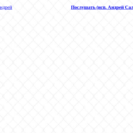
ндрей
Послушать (исп. Андрей Са