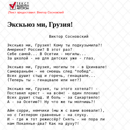
(Текст предоставил: Виктор Сосновский
Экскьюз ми, Грузия!
                  Виктор Сосновский

Экскьюз ми, Грузия! Кому ты подкузьмила?!

Америке? России? В этот раз?

Себе самой... В Осетии - могилы...

За школой - не для детских уже - глаз.

Экскьюз ми, Грузия, могилы те - в Цхинвале!

Самовраньём - не смоешь след "побед".

Всех душит стыд и горечь, генацвале...

(Теперь ты - генацвале или нет?)

Экскьюз ми, Грузия, ты этого хотела?! -

Поставил крест - на всём! - один плохиш!

Всех душит стыд. И боль - за Сакартвело!

А - за Осетию?! Ну что же ты молчишь?!

Айм сорри, немчики (мы ж с вами воевали!),

но с Гитлером сравненье - на слуху.

И - где ж тот режиссёр? Снять - не пора ли

нам Покаянье-два? Как на духу?!
