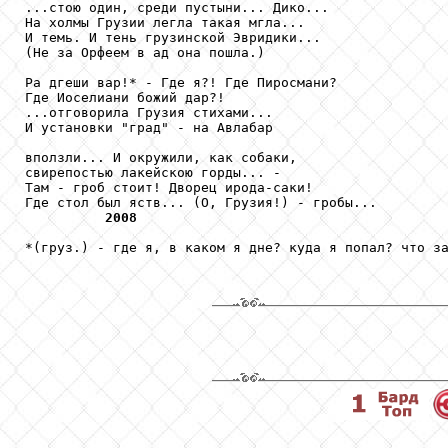
...стою один, среди пустыни... Дико...

На холмы Грузии легла такая мгла...

И темь. И тень грузинской Эвридики...

(Не за Орфеем в ад она пошла.)

Ра дгеши вар!* - Где я?! Где Пиросмани?

Где Иоселиани божий дар?! 

...отговорила Грузия стихами...

И установки "град" - на Авлабар

вползли... И окружили, как собаки,

свирепостью лакейскою горды... -

Там - гроб стоит! Дворец ирода-саки!

Где стол был яств... (О, Грузия!) - гробы...

2008
*(груз.) - где я, в каком я дне? куда я попал? что за