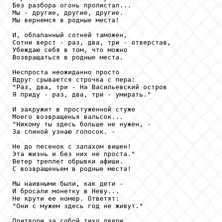
Без разбора огонь пролистал...

Мы - другие, другие, другие.

Мы вернемся в родные места!

И, облапанный сотней таможен,

Сотни верст - раз, два, три - отверстав,

Убеждаю себя в том, что можно

Возвращаться в родные места.

Неспроста неожиданно просто

Вдруг срывается строчка с пера:

"Раз, два, три - На Васильевский остров

Я приду - раз, два, три - умирать."

И закружит в простуженной стуже

Моего возвращенья вальсок...

"Никому ты здесь больше не нужен, -

За спиной узнаю голосок. -

Не до песенок с запахом вишен!

Эта жизнь и без них не проста."

Ветер треплет обрывки афиши.

С возвращеньем в родные места!

Мы наивными были, как дети -

И бросали монетку в Неву...

Не крути ее номер. Ответят:

"Они с мужем здесь год не живут."

Притвори за собой тихо двери.
