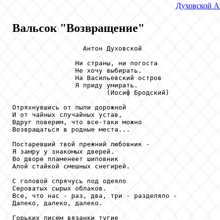
Духовской
А
Вальсок "Возвращение"
                  Антон Духовской

                Ни страны, ни погоста

                Не хочу выбирать.

                На Васильевский остров

                Я приду умирать.

                        (Иосиф Бродский)

Отряхнувшись от пыли дорожной

И от чайных случайных устав,

Вдруг поверим, что все-таки можно

Возвращаться в родные места...

Постаревший твой прежний любовник -

Я замру у знакомых дверей.

Во дворе пламенеет шиповник

Алой стайкой смешных снегирей.

С головой спрячусь под одеяло

Сероватых сырых облаков.

Все, что нас - раз, два, три - разделяло -

Далеко, далеко, далеко.

Горьких писем вязанки тугие
