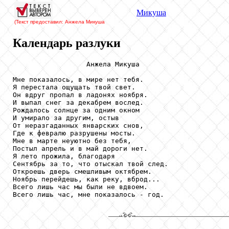
Микуша
(Текст предоставил: Анжела Микуша
Календарь разлуки
                  Анжела Микуша

Мне показалось, в мире нет тебя.

Я перестала ощущать твой свет.

Он вдруг пропал в ладонях ноября.

И выпал снег за декабрем вослед.

Рождалось солнце за одним окном

И умирало за другим, остыв

От неразгаданных январских снов,

Где к февралю разрушены мосты.

Мне в марте неуютно без тебя,

Постыл апрель и в май дороги нет.

Я лето прожила, благодаря

Сентябрь за то, что отыскал твой след.

Откроешь дверь смешливым октябрем.

Ноябрь перейдешь, как реку, вброд...

Всего лишь час мы были не вдвоем.

Всего лишь час, мне показалось - год.
