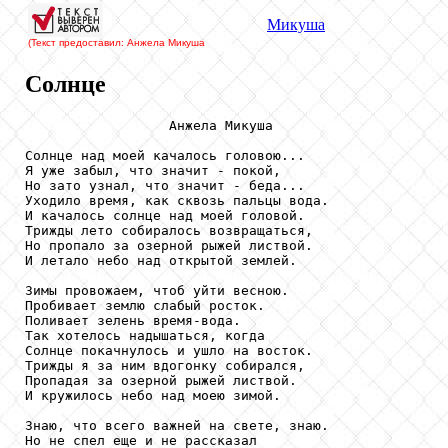
Микуша
(Текст предоставил: Анжела Микуша
Солнце
                  Анжела Микуша

Солнце над моей качалось головою...

Я уже забыл, что значит - покой,

Но зато узнал, что значит - беда...

Уходило время, как сквозь пальцы вода.

И качалось солнце над моей головой.

Трижды лето собиралось возвращаться,

Но пропало за озерной рыжей листвой.

И летало небо над открытой землей.

Зимы провожаем, чтоб уйти весною.

Пробивает землю слабый росток.

Поливает зелень время-вода.

Так хотелось надышаться, когда

Солнце покачнулось и ушло на восток.

Трижды я за ним вдогонку собирался, 

Пропадая за озерной рыжей листвой.

И кружилось небо над моею зимой.

Знаю, что всего важней на свете, знаю.

Но не спел еще и не рассказал
