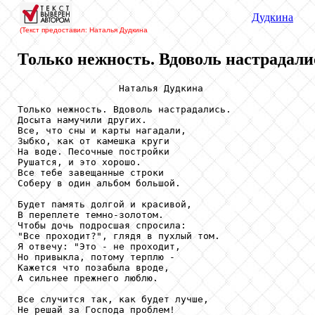
Дудкина
(Текст предоставил: Наталья Дудкина
Только нежность. Вдоволь настрадалис
                  Наталья Дудкина

Только нежность. Вдоволь настрадались.

Досыта намучили других.

Все, что сны и карты нагадали,

Зыбко, как от камешка круги

На воде. Песочные постройки

Рушатся, и это хорошо.

Все тебе завещанные строки

Соберу в один альбом большой.

Будет память долгой и красивой,

В переплете темно-золотом.

Чтобы дочь подросшая спросила:

"Все проходит?", глядя в пухлый том.

Я отвечу: "Это - не проходит,

Но привыкла, потому терплю -

Кажется что позабыла вроде,

А сильнее прежнего люблю.

Все случится так, как будет лучше,

Не решай за Господа проблем!
