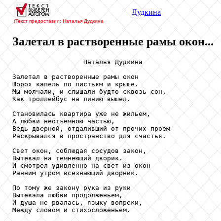
Дудкина
(Текст предоставил: Наталья Дудкина
Залетал в растворенные рамы окон...
                  Наталья Дудкина

Залетал в растворенные рамы окон

Шорох капель по листьям и крыше.

Мы молчали, и слышали будто сквозь сон,

Как троллейбус на линию вышел.

Становилась квартира уже не жильем,

А любви неотъемною частью,

Ведь дверной, отдаливший от прочих проем

Раскрывался в пространство для счастья.

Свет окон, соблюдая сосудов закон,

Вытекал на темнеющий дворик.

И смотрел удивленно на свет из окон

Ранним утром всезнающий дворник.

По тому же закону рука из руки

Вытекала любви продолженьем,

И душа не рвалась, языку вопреки,

Между словом и стихосложеньем.
