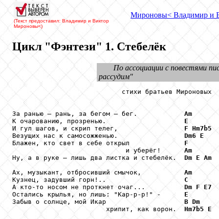
Мироновы
< Владимир и 
(Текст предоставил: Владимир и Виктор
Мироновы
<)
Цикл "Фэнтези" 1. Стебелёк
По ассоциации с повестями пи
рассудим"
                            стихи братьев Мироновых

За ранью – рань, за бегом – бег.            
Am
К очарованию, прозренью.                    
E
И гул шагов, и скрип телег,                 
F
Hm7b5
Везущих нас к самосожженью.                 
Dm6
E
Блажен, кто свет в себе открыл              
F
                             и уберёг!      
Am
Ну, а в руке – лишь два листка и стебелёк.  
Dm
E
Am
Ах, музыкант, отбросивший смычок,           
Am
Кузнец, задувший горн!..                    
C
А кто-то носом не проткнет очаг...          
Dm
F
E7
Остались крылья, но лишь: "Кар-р-р!" -      
E
Забыв о солнце, мой Икар                    
B
Dm
                        хрипит, как ворон.  
Hm7b5
E