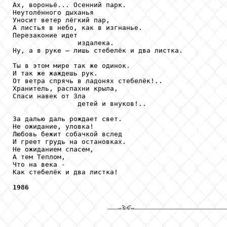
Ах, вороньё... Осенний парк.

Неутолённого дыханья

Уносит ветер лёгкий пар, 

А листья в небо, как в изгнанье.

Перезаконие идет

                издалека.

Ну, а в руке – лишь стебелёк и два листка.

Ты в этом мире так же одинок.

И так же жаждешь рук.

От ветра спрячь в ладонях стебелёк!..

Хранитель, распахни крыла,

Спаси навек от Зла

                детей и внуков!..

За далью даль рождает свет.

Не ожидание, уловка!

Любовь бежит собачкой вслед

И греет грудь на остановках.

Не ожиданием спасем,

А тем Теплом, 

Что на века -

Как стебелёк и два листка!

1986