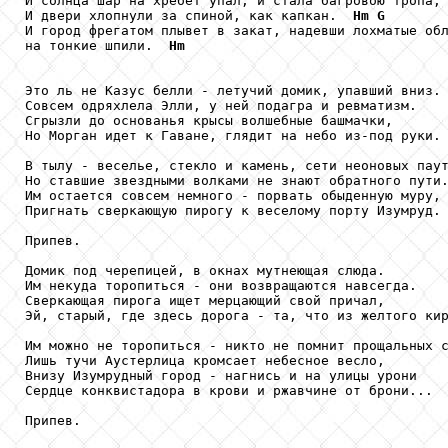
И солнца шар на хребет упал, и стала багровою тропа,
И двери хлопнули за спиной, как капкан.  
Hm
G
И город фрегатом плывет в закат, надевши лохматые об
на тонкие шпили.  
Hm
Это ль не Казус белли - летучий домик, упавший вниз.

Совсем одряхлела Элли, у ней подагра и ревматизм.

Сгрызли до основанья крысы волшебные башмачки,

Но Морган идет к Гаване, глядит на небо из-под руки.

В тылу - веселье, стекло и камень, сети неоновых паут
Но ставшие звездными волками не знают обратного пути.
Им остается совсем немного - порвать обыденную муру,

Пригнать сверкающую пирогу к веселому порту Изумруд.

Припев.

Домик под черепицей, в окнах мутнеющая слюда.

Им некуда торопиться - они возвращаются навсегда.

Сверкающая пирога ищет мерцающий свой причал,

Эй, старый, где здесь дорога - та, что из желтого кир
Им можно не торопиться - никто не помнит прощальных с
Лишь тучи Аустерлица кромсает небесное весло,

Внизу Изумрудный город - нагнись и на улицы урони

Сердце конквистадора в крови и ржавчине от брони...

Припев.
