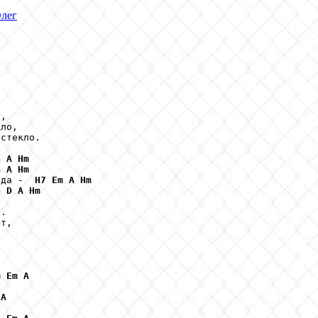
Олег


,

ло,

стекло.

G
A
Hm
G
A
Hm
ода -  
H7
Em
A
Hm
G
D
A
Hm
.

т,



m
Em
A
A