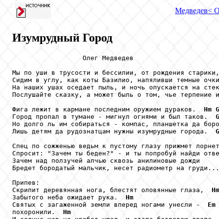
Медведев
< 
Изумрудный Город
                  Олег Медведев

Мы по уши в трусости и бессилии, от рождения старики,
Сидим в углу, как коты Базилио, напяливши темные очки
На наших ушах оседает пыль, и ночь опускается на стек
Послушайте сказку, а может быль о том, чье терпение и
Фига лежит в кармане последним оружием дураков.  
Hm
Город пропал в тумане - мигнул огнями и был таков.  
Но долго ль им собираться - компас, планшетка да бор
Лишь детям да рудознатцам нужны изумрудные города.  
Спец по сожженью ведьм к пустому глазу прижмет лорнет
Спросит: "Зачем ты беден?" - и ты попробуй найди отве
Зачем над ползучей алчью сквозь анилиновые дожди

Бредет бородатый мальчик, несет радиометр на груди...
Припев: 

Скрипит деревянная нога, блестят оловянные глаза,  
H
Забытого неба ожидает рука.  
Hm
Святых с загаженной земли вперед ногами унесли -  
Em
похоронили.  
Hm