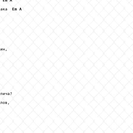
  
Em
A
лака  
Em
A
ин,



пича?

лов,
