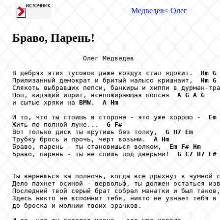
Медведев
< Олег
Браво, Парень!
                  Олег Медведев

В дебрях этих тусовок даже воздух стал ядовит.  
Hm
G
Прилизанный демократ и бритый налысо кришнаит,  
Hm
G
Слякоть выбравших пепси, банкиры и хиппи в дурман-тр
Поп, кадящий иприт, всепожирающая попсня  
A
G
A
G
и сытые хряки на 
BMW
.  
A
Hm
И то, что ты стоишь в стороне - это уже хорошо -  
Em
Жить по полной луне...  
G
F#
Вот только диск ты крутишь без толку,  
G
H7
Em
Трубку брось и прочь, черт возьми.  
A
Hm
Браво, парень - ты становишься волком,  
Em
F#
Hm
Браво, парень - ты не спишь под дверьми!  
G
C7
H7
F#
Ты вернешься за полночь, когда все дрыхнут в чумной с
Дело пахнет осиной - вервольф, ты должен остаться изв
Последний твой серый брат собрал манатки и был таков,
Здесь никто не вспомнит тебя, никто не узнает тебя в 
до броска и молнии твоих зрачков.
