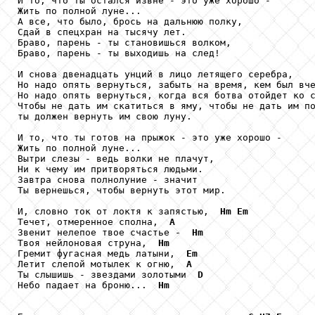
И то, что ты остался извне - это уже хорошо -

Жить по полной луне...

А все, что было, брось на дальнюю полку,

Сдай в спецхран на тысячу лет.

Браво, парень - ты становишься волком,

Браво, парень - ты выходишь на след!

И снова двенадцать унций в лицо летящего серебра,

Но надо опять вернуться, забыть на время, кем был вче
Но надо опять вернуться, когда вся ботва отойдет ко с
Чтобы не дать им скатиться в яму, чтобы не дать им по
ты должен вернуть им свою луну.

И то, что ты готов на прыжок - это уже хорошо -

Жить по полной луне...

Вытри слезы - ведь волки не плачут,

Ни к чему им притворяться людьми.

Завтра снова полнолуние - значит

Ты вернешься, чтобы вернуть этот мир.

И, словно ток от локтя к запястью,  
Hm
Em
Течет, отмеренное сполна,  
A
Звенит нелепое твое счастье -  
Hm
Твоя нейлоновая струна,  
Hm
Гремит фугасная медь латыни,  
Em
Летит слепой мотылек к огню,  
A
Ты слышишь - звездами золотыми  
D
Небо падает на броню...  
Hm