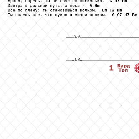
Браво, парень, ты не грустен нисколько.  
G
H7
Em
Завтра в дальний путь, а пока -  
A
Hm
Все по плану: ты становишься волком,  
Em
F#
Hm
Ты знаешь все, что нужно в жизни волкам.  
G
C7
H7
F#