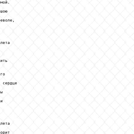
мой. 

шою

еволе,

лета

ить

го

 сердце

ы 

и

лета

орит
