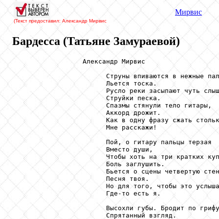
Мирвис
(Текст предоставил: Александр Мирвис
Бардесса (Татьяне Замураевой)
                  Александр Мирвис

                        Струны впиваются в нежные пал
                        Льется тоска.

                        Русло реки засыпают чуть слыш
                        Струйки песка.

                        Спазмы стянули тело гитары,

                        Аккорд дрожит.

                        Как в одну фразу сжать стольк
                        Мне расскажи!

                        Пой, о гитару пальцы терзая

                        Вместо души,

                        Чтобы хоть на три кратких куп
                        Боль заглушить.

                        Бьется о сцены четвертую стен
                        Песня твоя.

                        Но для того, чтобы это услыша
                        Где-то есть я.

                        Высохли губы. Бродит по грифу
                        Спрятанный взгляд.
