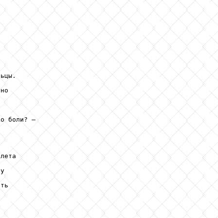
ьцы.

но

о боли? –

лета

у

ть


