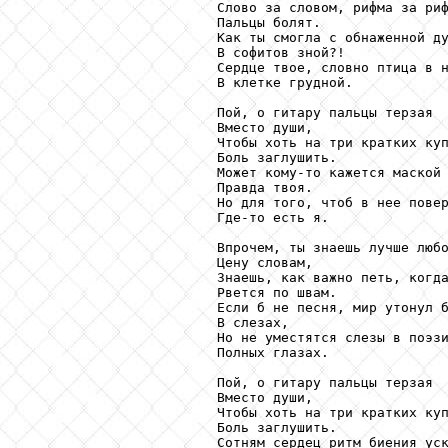
                        Слово за словом, рифма за риф
                        Пальцы болят.

                        Как ты смогла с обнаженной ду
                        В софитов зной?!

                        Сердце твое, словно птица в н
                        В клетке грудной.

                        Пой, о гитару пальцы терзая

                        Вместо души,

                        Чтобы хоть на три кратких куп
                        Боль заглушить.

                        Может кому-то кажется маской

                        Правда твоя.

                        Но для того, чтоб в нее повер
                        Где-то есть я.

                        Впрочем, ты знаешь лучше любо
                        Цену словам,

                        Знаешь, как важно петь, когда
                        Рвется по швам.

                        Если б не песня, мир утонул б
                        В слезах,

                        Но не уместятся слезы в поэзи
                        Полных глазах.

                        Пой, о гитару пальцы терзая

                        Вместо души,

                        Чтобы хоть на три кратких куп
                        Боль заглушить.

                        Сотням сердец ритм биения уск