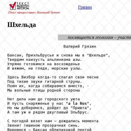
Грязин
(Текст предоставил: Валерий Грязин
Шхельда
посвящается геологам – участн
                        Валерий Грязин

Баксан, Приэльбрусье и снова мы в "Шхельде",

Твердим наизусть альпинизма азы.

Упрямо готовимся на восхожденье

И вяжем, не глядя, морские узлы.

Здесь Визбор когда-то слагал свои песни

Под тихие звуки гитарной струны.

Поем их, когда собираемся вместе, -

Мы вольные птицы родной стороны

Нет дела нам до городского уюта

И пусть снаряженье у нас "
a
la
Rus
",

Но мы доберемся, дойдет до "Приюта",

А там уж и рядом двуглавый Эльбрус.

С погодой везет нам – дождались момента

Звенит тишиною прозрачная синь.

Вернемся – Баксан облепиховой лентой
