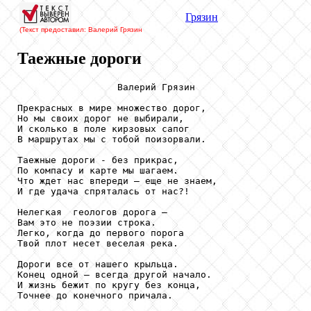
Грязин
(Текст предоставил: Валерий Грязин
Таежные дороги
                  Валерий Грязин

Прекрасных в мире множество дорог,

Но мы своих дорог не выбирали,

И сколько в поле кирзовых сапог

В маршрутах мы с тобой поизорвали.

Таежные дороги - без прикрас,

По компасу и карте мы шагаем.

Что ждет нас впереди – еще не знаем,

И где удача спряталась от нас?!

Нелегкая  геологов дорога – 

Вам это не поэзии строка.

Легко, когда до первого порога

Твой плот несет веселая река.

Дороги все от нашего крыльца.

Конец одной – всегда другой начало.

И жизнь бежит по кругу без конца,

Точнее до конечного причала.
