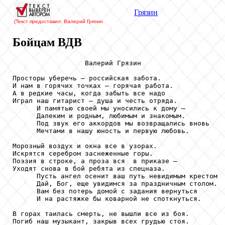
Грязин
(Текст предоставил: Валерий Грязин
Бойцам ВДВ
                  Валерий Грязин

Просторы уберечь – российская забота.

И нам в горячих точках – горячая работа.

А в редкие часы, когда забыть все надо

Играл наш гитарист – душа и честь отряда.

      И памятью своей мы уносились к дому – 

      Далеким и родным, любимым и знакомым.

      Под звук его аккордов мы возвращались вновь

      Мечтами в нашу юность и первую любовь.

Морозный воздух и окна все в узорах.

Искрятся серебром заснеженные горы.

Поэзия в строке, а проза вся  в приказе – 

Уходят снова в бой ребята из спецназа.

      Пусть ангел осенит ваш путь невидимым крестом

      Дай, Бог, еще увидимся за праздничным столом.

      Вам без потерь домой с задания вернуться

      И на растяжке бы коварной не споткнуться.

В горах таилась смерть, не вышли все из боя.

Погиб наш музыкант, закрыв всех грудью стоя.
