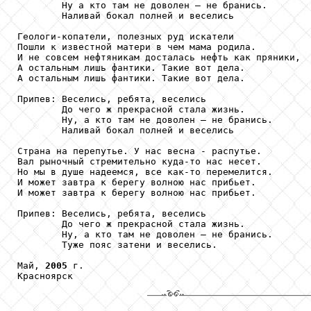
        Ну а кто там не доволен – не бранись.

        Наливай бокал полней и веселись

Геологи-копатели, полезных руд искатели

Пошли к известной матери в чем мама родила.

И не совсем нефтяникам досталась нефть как пряники,

А остальным лишь фантики. Такие вот дела.

А остальным лишь фантики. Такие вот дела.

Припев: Веселись, ребята, веселись

        До чего ж прекрасной стала жизнь.

        Ну, а кто там не доволен – не бранись.

        Наливай бокал полней и веселись

Страна на перепутье. У нас весна - распутье.

Вал рыночный стремительно куда-то нас несет.

Но мы в душе надеемся, все как-то перемелится.

И может завтра к берегу волною нас прибьет.

И может завтра к берегу волною нас прибьет.

Припев: Веселись, ребята, веселись

        До чего ж прекрасной стала жизнь.

        Ну, а кто там не доволен – не бранись.

        Туже пояс затени и веселись.

Май, 
2005
 г.

Красноярск