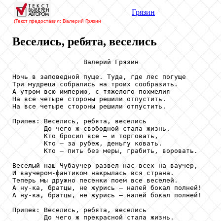
Грязин
(Текст предоставил: Валерий Грязин
Веселись, ребята, веселись
                  Валерий Грязин

Ночь в заповедной пуще. Туда, где лес погуще

Три мудреца собрались на троих сообразить.

А утром всю империю, с тяжелого похмелия

На все четыре стороны решили отпустить.

На все четыре стороны решили отпустить.

Припев: Веселись, ребята, веселись

        До чего ж свободной стала жизнь.

        Кто бросил все – и торговать,

        Кто – за рубеж, деньгу ковать.

        Кто – пить без меры, грабить, воровать.

Веселый наш Чубаучер развел нас всех на ваучер,

И ваучером-фантиком накрылась вся страна.

Теперь мы дружно песенки поем все веселей.

А ну-ка, братцы, не журись – налей бокал полней!

А ну-ка, братцы, не журись – налей бокал полней!

Припев: Веселись, ребята, веселись

        До чего ж прекрасной стала жизнь.
