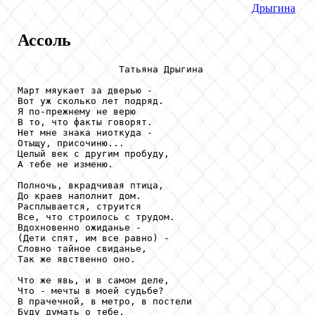
Дрыгина
Ассоль
                  Татьяна Дрыгина

Март мяукает за дверью -

Вот уж сколько лет подряд.

Я по-прежнему не верю

В то, что факты говорят.

Нет мне знака ниоткуда -

Отыщу, присочиню...

Целый век с другим пробуду,

А тебе не изменю.

Полночь, вкрадчивая птица,

До краев наполнит дом.

Расплывается, струится

Все, что строилось с трудом.

Вдохновенно ожиданье -

(Дети спят, им все равно) -

Словно тайное свиданье,

Так же явственно оно.

Что же явь, и в самом деле,

Что - мечты в моей судьбе?

В прачечной, в метро, в постели

Буду думать о тебе.
