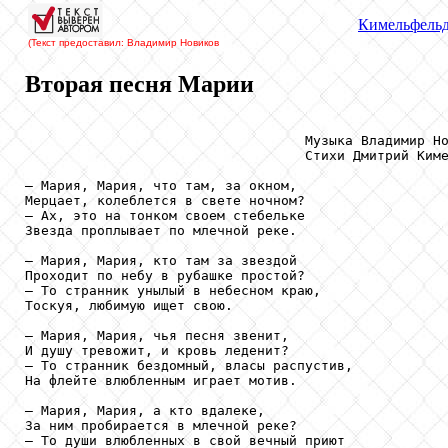
Кимельфель
(Текст предоставил: Владимир Новиков
Вторая песня Марии
                                   Музыка Владимир Но
                                   Стихи Дмитрий Киме
– Мария, Мария, что там, за окном,

Мерцает, колеблется в свете ночном?

– Ах, это на тонком своем стебельке 

Звезда проплывает по млечной реке.

– Мария, Мария, кто там за звездой

Проходит по небу в рубашке простой?

– То странник унылый в небесном краю,

Тоскуя, любимую ищет свою.

– Мария, Мария, чья песня звенит,

И душу тревожит, и кровь леденит?

– То странник бездомный, власы распустив,

На флейте влюбленным играет мотив.

– Мария, Мария, а кто вдалеке,

За ним пробирается в млечной реке?

– То души влюбленных в свой вечный приют 
