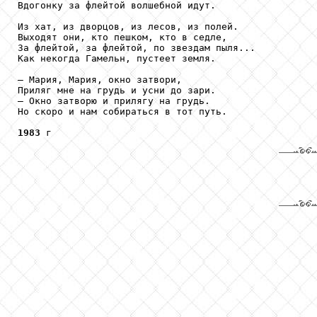
Вдогонку за флейтой волшебной идут.

Из хат, из дворцов, из лесов, из полей.

Выходят они, кто пешком, кто в седле,

За флейтой, за флейтой, по звездам пыля...

Как некогда Гамельн, пустеет земля.

– Мария, Мария, окно затвори,

Приляг мне на грудь и усни до зари.

– Окно затворю и прилягу на грудь.

Но скоро и нам собираться в тот путь.

1983
 г