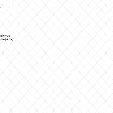
д
виков

льфельд
