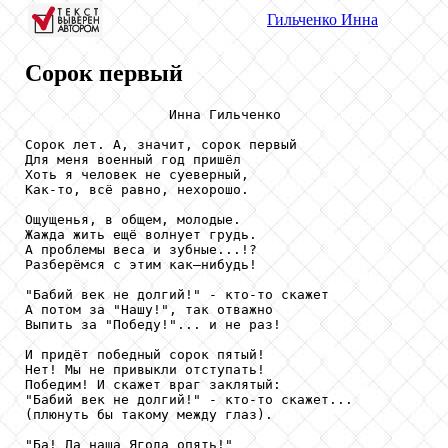
Гильченко
Инна
Сорок первый
                  Инна Гильченко

Сорок лет. А, значит, сорок первый

Для меня военный год пришёл 

Хоть я человек не суеверный,

Как-то, всё равно, нехорошо.

Ощущенья, в общем, молодые.

Жажда жить ещё волнует грудь.

А проблемы веса и зубные...!?

Разберёмся с этим как–нибудь!

"Бабий век не долгий!" - кто-то скажет

А потом за "Нашу!", так отважно

Выпить за "Победу!"... и не раз!

И придёт победный сорок пятый!

Нет! Мы не привыкли отступать!

Победим! И скажет враг заклятый:

"Бабий век не долгий!" - кто-то скажет...

(плюнуть бы такому между глаз).

"Ба! Да наша Ягода опять!"
