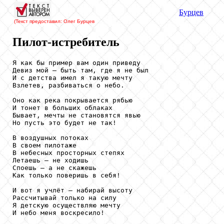
Бурцев
(Текст предоставил: Олег Бурцев
Пилот-истребитель
Я как бы пример вам один приведу

Девиз мой – быть там, где я не был

И с детства имел я такую мечту

Взлетев, разбиваться о небо.

Оно как река покрывается рябью

И тонет в больших облаках

Бывает, мечты не становятся явью

Но пусть это будет не так!

В воздушных потоках

В своем пилотаже

В небесных просторных степях

Летаешь – не ходишь

Споешь – а не скажешь

Как только поверишь в себя!

И вот я учлёт – набирай высоту

Рассчитывай только на силу

Я детскую осуществляю мечту

И небо меня воскресило!
