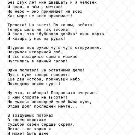
Без двух лет мне двадцать и я человек

И знаю, о чём я мечтаю!

Но небо – оно принимает не всех

Как море не всех принимает!

Тревога! На вылет! По коням, ребята!

Теперь цель не так высока!

Я знал, что "бубновая двойка" лишь карта.

И козырь у нас на руках!

Штурвал под рукою чуть-чуть отпружинил,

Покрылся испариной лоб.

И все лошадиные силы в машине

Пустились в единый галоп!

Один полетел! За остатними дело!

Пусть пули теперь говорят!

Ещё два мотора, покинувши небо,

Последнюю песню гудят!

Ну что, снайпера! Поздновато очнулись!

С кем спорите на высоте?!

Но мыслью последней моей была пуля,

Отдав долг последней мечте...

В воздушных потоках

В своем пилотаже

Судьбой своей сердце скрепя,

Летал – не ходил я

И может быть даже
