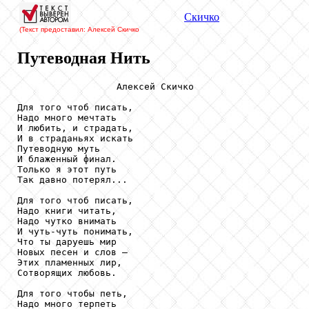
Скичко
(Текст предоставил: Алексей Скичко
Путеводная Нить
                  Алексей Скичко

Для того чтоб писать,

Надо много мечтать

И любить, и страдать,

И в страданьях искать

Путеводную муть

И блаженный финал.

Только я этот путь

Так давно потерял...

Для того чтоб писать,

Надо книги читать,

Надо чутко внимать

И чуть-чуть понимать,

Что ты даруешь мир

Новых песен и слов –

Этих пламенных лир,

Сотворящих любовь.

Для того чтобы петь,

Надо много терпеть
