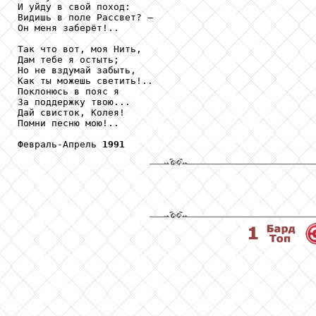
И уйду в свой поход:

Видишь в поле Рассвет? –

Он меня заберёт!..

Так что вот, моя Нить,

Дам тебе я остыть;

Но не вздумай забыть,

Как ты можешь светить!..

Поклонюсь в пояс я

За поддержку твою...

Дай свисток, Колея!

Помни песню мою!..

Февраль-Апрель 
1991