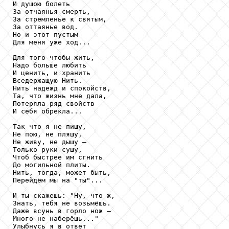
И душою болеть

За отчаянья смерть,

За стремленье к святым,

За оттаянье вод.

Но и этот пустым

Для меня уже ход...

Для того чтобы жить,

Надо больше любить

И ценить, и хранить

Вседержащую Нить.

Нить надежд и спокойств,

Та, что жизнь мне дала,

Потеряла ряд свойств

И себя обрекла...

Так что я не пишу,

Не пою, не пляшу,

Не живу, не дышу –

Только руки сушу,

Чтоб быстрее им сгнить

До могильной плиты.

Нить, тогда, может быть,

Перейдём мы на "ты"...

И ты скажешь: "Ну, что ж,

Знать, тебя не возьмёшь.

Даже всунь в горло нож –

Много не наберёшь..."

Улыбнусь я в ответ
