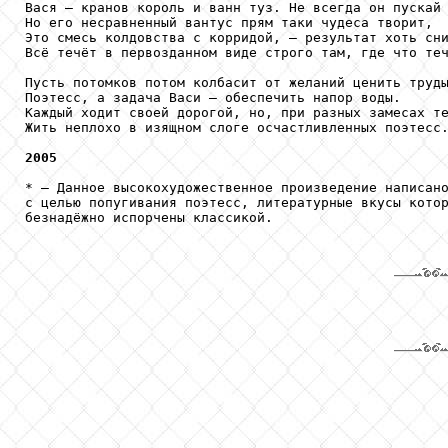
Вася — кранов король и ванн туз. Не всегда он пускай 
Но его несравненный вантус прям таки чудеса творит, 

Это смесь колдовства с корридой, — результат хоть сни
Всё течёт в первозданном виде строго там, где что теч
Пусть потомков потом колбасит от желаний ценить труды
Поэтесс, а задача Васи — обеспечить напор воды.

Каждый ходит своей дорогой, но, при разных замесах те
Жить неплохо в изящном слоге осчастливленных поэтесс.
2005
* — Данное высокохудожественное произведение написано
с целью попугивания поэтесс, литературные вкусы котор
безнадёжно испорчены классикой.
