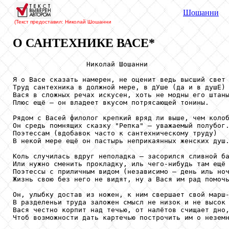
Шошанни
(Текст предоставил: Николай Шошанни
О САНТЕХНИКЕ ВАСЕ*
                  Николай Шошанни

Я о Васе сказать намерен, не оценит ведь высший свет

Труд сантехника в должной мере, в дУше (да и в душЕ) 
Вася в сложных речах искусен, хоть не модны его штаны
Плюс ещё — он владеет вкусом потрясающей тонины.

Рядом с Васей филолог крепкий вряд ли выше, чем колоб
Он средь помнящих сказку "Репка" — уважаемый полубог.
Поэтессам (вдобавок часто к сантехническому труду)

В некой мере ещё он пастырь неприкаянных женских душ.
Коль случилась вдруг неполадка — засорился сливной ба
Или нужно сменить прокладку, иль чего-нибудь там ещё 
Поэтессы с приличным видом (независимо — день иль ноч
Жизнь свою без него не видят, ну а Вася им рад помочь
Он, улыбку достав из ножен, к ним свершает свой марш-
В разделеньи труда заложен смысл не низок и не высок 
Вася честно корпит над течью, от налётов счищает дно,
Чтоб возможности дать картечью построчить им о неземн