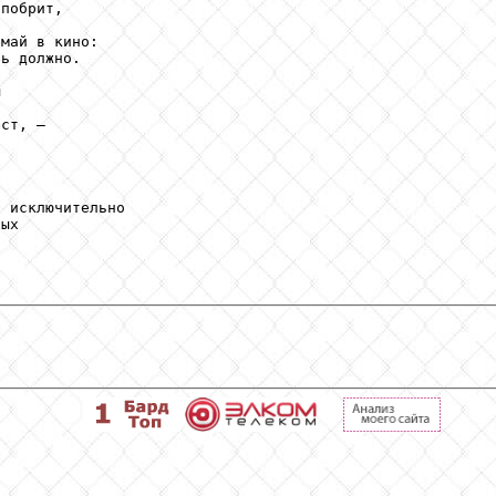
побрит,

май в кино:

ь должно.



ст, —



 исключительно

ых 
