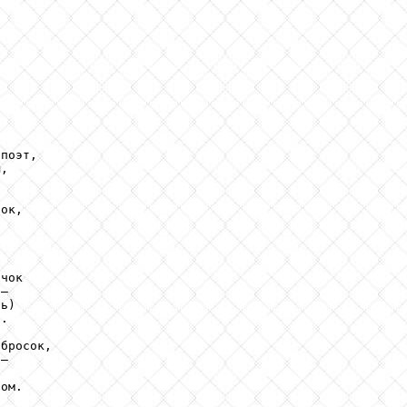
поэт,

,

ок, 





чок

—

ь)

.

бросок,

—



ом.
