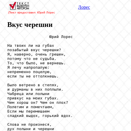
Лорес
(Текст предоставил: Юрий Лорес
Вкус черешни
                  Юрий Лорес

На твоих ли на губах

позабытый вкус черешни?

Я, наверно, очень грешен,

потому что не судьба.

То, что было, не вернешь.

Я лечу напропалую:

непременно поцелую,

если ты не оттолкнешь.

Было ветрено в степях,

и дурманы в них поплыли.

Чабреца или полыни

привкус на моих губах.

Чем хорош он? Чем он плох?

Полетим и помечтаем,

Если мы перемешаем

сладкий выдох, горький вдох.

Слова не произнеся,

дух полыни и черешни
