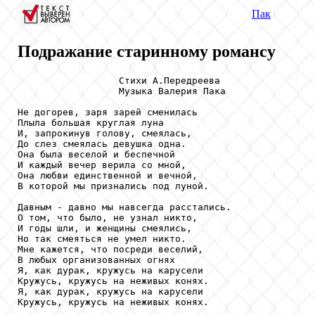
Пак
Подражание старинному романсу
                  Стихи А.Передреева

                  Музыка Валерия Пака

Не догорев, заря зарей сменилась

Плыла большая круглая луна

И, запрокинув голову, смеялась,

До слез смеялась девушка одна.

Она была веселой и беспечной

И каждый вечер верила со мной,

Она любви единственной и вечной,

В которой мы признались под луной. 

Давным - давно мы навсегда расстались.

О том, что было, не узнал никто,

И годы шли, и женщины смеялись,

Но так смеяться не умел никто.

Мне кажется, что посреди веселий,

В любых организованных огнях

Я, как дурак, кружусь на карусели

Кружусь, кружусь на неживых конях.

Я, как дурак, кружусь на карусели

Кружусь, кружусь на неживых конях. 
