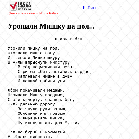
Рабин
(Текст предоставил: Игорь Рабин
Уронили Мишку на пол...
                   Игорь Рабин

Уронили Мишку на пол,

Оторвали Мишке лапу,

Истрепали Мишке шкуру,

В жилы впрыснули микстуру.

    В мёд подмешивали перца,

    С ритма сбить пытались сердце,

    Наплевали Мишке в душу

    И лапшой набили уши.

Лбом покачивали медным,

Называли Мишку вредным,

Слали к чёрту, слали к богу,

Шили дальнюю дорогу.

    Затянули руки вязью,

    Облепили имя грязью,

    И выращивали шишки,

    Ну конечно же, для Мишки.

Только бурый и косматый

Улыбался виновато,
