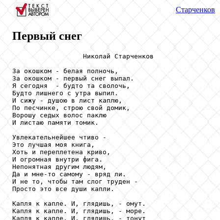
Старченков
Первый снег
                  Николай Старченков

За окошком - белая полночь,

За окошком - первый снег выпал.

Я сегодня  - будто та сволочь,

Будто лишнего с утра выпил.

И сижу - душою в лист каплю,

По песчинке, строю свой домик,

Ворошу седых волос паклю

И листаю памяти томик.

Увлекательнейшее чтиво -

Это лучшая моя книга,

Хоть и переплетена криво,

И огромная внутри фига.

Непонятная другим людям,

Да и мне-то самому - вряд ли.

И не то, чтобы там слог труден -

Просто это все души капли.

Капля к капле. И, глядишь, - омут.

Капля к капле. И, глядишь, - море.

Капля к капле. И, глядишь, - тонут
